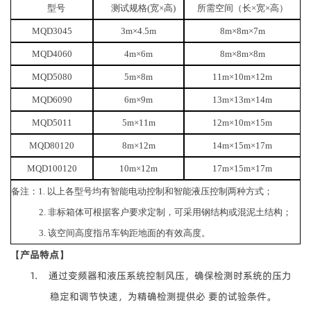
型号
测试规格
(
宽
×
高
)
所需空间（长×宽×高）
MQD3045
3m
×
4.5m
8m
×
8m
×
7m
MQD4060
4m
×
6m
8m
×
8m
×
8m
MQD5080
5m
×
8m
11m
×
10m
×
12m
MQD6090
6m
×
9m
13m
×
13m
×
14m
MQD5011
5m
×
11m
12m
×
10m
×
15m
MQD80120
8m
×
12m
14m
×
15m
×
17m
MQD100120
10m
×
12m
17m
×
15m
×
17m
备注：
1.
以上各型号均有智能电动控制和智能液压控制两种方式；
2.
非标箱体可根据客户要求定制，可采用钢结构或混泥土结构；
3.
该空间高度指吊车钩距地面的有效高度。
【产品特点】
1. 通过变频器和液压系统控制风压，确保检测时系统的压力
稳定和调节快速，为精确检测提供必 要的试验条件。