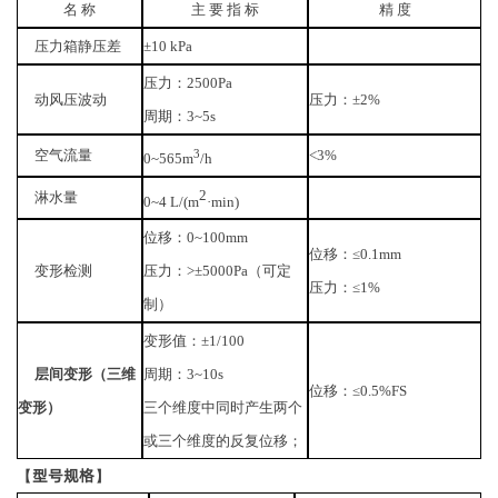
名
称
主
要
指
标
精
度
压力箱静压差
±
10 kPa
压力：
2500Pa
动风压波动
压力：±
2%
周期：
3~5s
空气流量
3
<3%
0~565m
/h
2
淋水量
0~4 L/(m
·min)
位移：
0~100mm
位移：≤
0.1mm
变形检测
压力：
>
±
5000Pa
（可定
压力：≤
1%
制）
变形值：±
1/100
层间变形（三维
周期：
3~10s
位移：≤
0.5%FS
变形）
三个维度中同时产生两个
或三个维度的反复位移；
【型号规格】